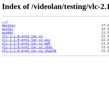
Index of /videolan/testing/vlc-2.
../
macosx/
win32/
win64/
vlc-2.1.0-pre1.tar.xz
vlc-2.1.0-pre1.tar.xz.asc
vlc-2.1.0-pre1.tar.xz.md5
vlc-2.1.0-pre1.tar.xz.sha1
vlc-2.1.0-pre1.tar.xz.sha256