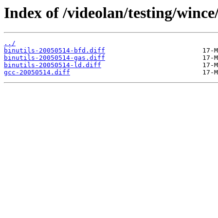
Index of /videolan/testing/wince
../
binutils-20050514-bfd.diff
binutils-20050514-gas.diff
binutils-20050514-ld.diff
gcc-20050514.diff